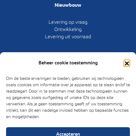
Nieuwbouw
Levering op vraag
Ontwikkeling
Levering uit voorraad
Sitemap
Beheer cookie toestemming
Home
Om de beste ervaringen te bieden, gebruiken wij technologieën
Sectoren
zoals cookies om informatie over je apparaat op te slaan en/of te
Machines / Capaciteiten
raadplegen. Door in te stemmen met deze technologieën kunnen
Nieuwbouw
wij gegevens zoals surfgedrag of unieke ID's op deze site
verwerken. Als je geen toestemming geeft of uw toestemming
Herstelling & draaien freeswerk
intrekt, kan dit een nadelige invloed hebben op bepaalde functies
Pneumatiek
en mogelijkheden.
Winkel
Over ons
Contact
Accepteren