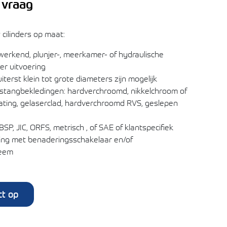
 vraag
cilinders op maat:
werkend, plunjer-, meerkamer- of hydraulische
der uitvoering
terst klein tot grote diameters zijn mogelijk
rstangbekledingen: hardverchroomd, nikkelchroom of
ating, gelaserclad, hardverchroomd RVS, geslepen
SP, JIC, ORFS, metrisch , of SAE of klantspecifiek
ring met benaderingsschakelaar en/of
eem
t op