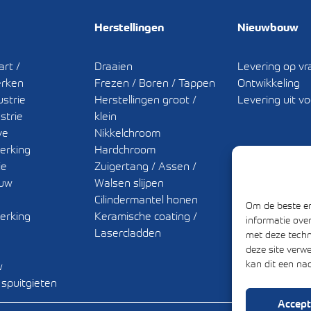
Herstellingen
Nieuwbouw
rt /
Draaien
Levering op vr
rken
Frezen / Boren / Tappen
Ontwikkeling
ustrie
Herstellingen groot /
Levering uit v
strie
klein
ve
Nikkelchroom
erking
Hardchroom
ie
Zuigertang / Assen /
uw
Walsen slijpen
Cilindermantel honen
Om de beste er
erking
Keramische coating /
informatie ove
Lasercladden
met deze techn
deze site verw
kan dit een na
w
 spuitgieten
Accept