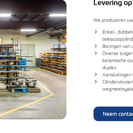
Levering op
We produceren uw 
Enkel-, dubbel
telescoopcilin
Boringen van ui
Diverse zuige
keramische co
duplex
Aansluitingen B
Cilinderuitvoe
wegmeetsyst
Neem contac