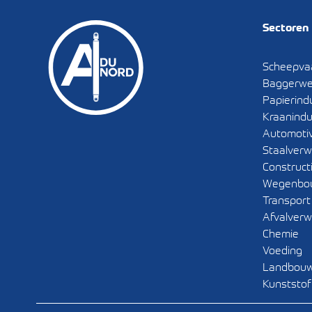
Sectoren
Scheepvaa
Baggerwe
Papierind
Kraanindu
Automoti
Staalverw
Construct
Wegenbo
Transport
Afvalverw
Chemie
Voeding
Landbou
Kunststof