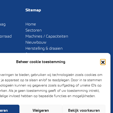
Sitemap
aag
Home
Sectoren
oorraad
Machines / Capaciteiten
Nieuwbouw
Herstelling & draaien
freeswerk
Pneumatiek
Beheer cookie toestemming
Winkel
Over ons
varingen te bieden, gebruiken wij technologieën zoals cookies om
Contact
r je apparaat op te slaan en/of te raadplegen. Door in te stemmen
ologieën kunnen wij gegevens zoals surfgedrag of unieke ID's op
erken. Als je geen toestemming geeft of uw toestemming intrekt,
delige invloed hebben op bepaalde functies en mogelijkheden.
eren
Weigeren
Bekijk voorkeuren