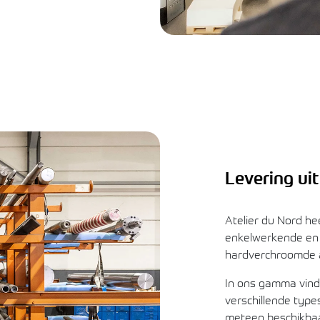
Levering ui
Atelier du Nord h
enkelwerkende en d
hardverchroomde as
In ons gamma vindt
verschillende type
meteen beschikbaa