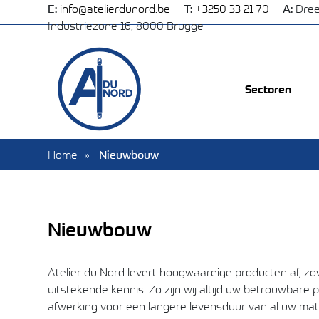
E:
info@atelierdunord.be
T:
+3250 33 21 70
A:
Dree
Industriezone 16, 8000 Brugge
Sectoren
Home
Nieuwbouw
Nieuwbouw
Atelier du Nord levert hoogwaardige producten af, zow
uitstekende kennis. Zo zijn wij altijd uw betrouwbar
afwerking voor een langere levensduur van al uw mat